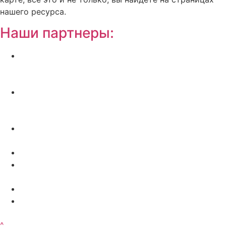
нашего ресурса.
Наши партнеры:
Жилой комплекс » Резиденция Премьер» в
Пионерском, квартиры от застройщика по
отличной.
Региональный центр новостроек —
аналитический портал о строительстве в
Калининграде
Недвижимость на Бали — виллы и апартаменты
от лучших застройщиков
Русская школа серфинга на Шри Ланке IO Surf
Квартиры от застройщика в Калининграде —
dn39.ru
Bali Development Apart & Villas with high ROI
Путеводитель по Калининградской области — все
достопримечательности в одном месте
^