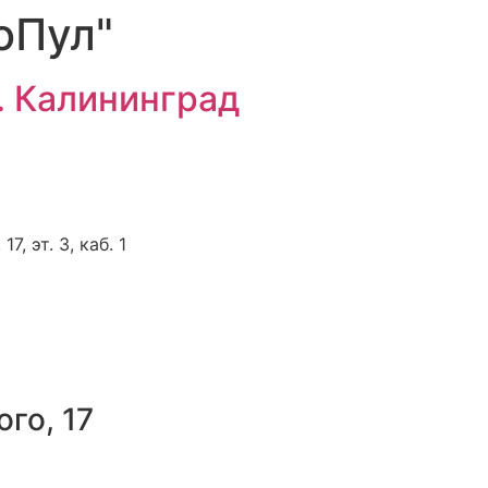
оПул"
г. Калининград
, эт. 3, каб. 1
го, 17