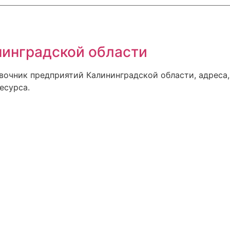
инградской области
авочник предприятий Калининградской области, адреса,
есурса.
ском, квартиры от застройщика по отличной.
 портал о строительстве в Калининграде
т лучших застройщиков
.ru
 достопримечательности в одном месте