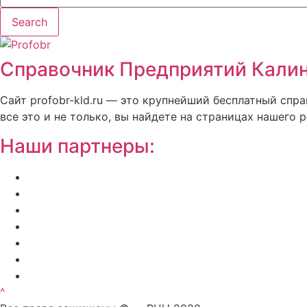
Search
Справочник Предприятий Калин
Сайт profobr-kld.ru — это крупнейший бесплатный спр
все это и не только, вы найдете на страницах нашего р
Наши партнеры:
Жилой комплекс » Резиденция Премьер» в Пионер
Региональный центр новостроек — аналитический
Недвижимость на Бали — виллы и апартаменты о
Русская школа серфинга на Шри Ланке IO Surf
Квартиры от застройщика в Калининграде — dn39
Bali Development Apart & Villas with high ROI
Путеводитель по Калининградской области — все
^