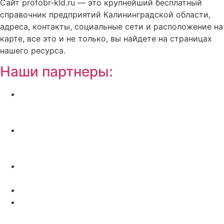
Сайт profobr-kld.ru — это крупнейший бесплатный
справочник предприятий Калининградской области,
адреса, контакты, социальные сети и расположение на
карте, все это и не только, вы найдете на страницах
нашего ресурса.
Наши партнеры:
Жилой комплекс » Резиденция Премьер» в
Пионерском, квартиры от застройщика по
отличной.
Региональный центр новостроек —
аналитический портал о строительстве в
Калининграде
Недвижимость на Бали — виллы и апартаменты
от лучших застройщиков
Русская школа серфинга на Шри Ланке IO Surf
Квартиры от застройщика в Калининграде —
dn39.ru