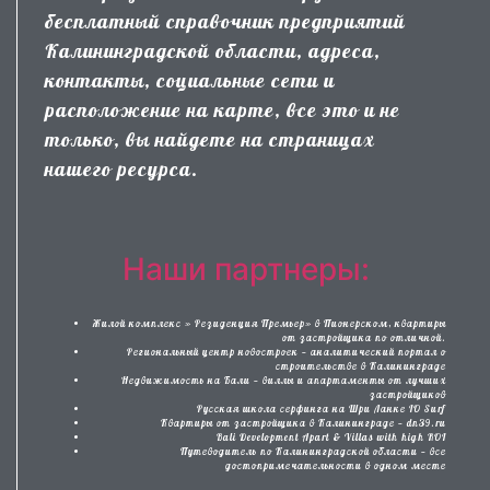
бесплатный справочник предприятий
Калининградской области, адреса,
контакты, социальные сети и
расположение на карте, все это и не
только, вы найдете на страницах
нашего ресурса.
Наши партнеры:
Жилой комплекс » Резиденция Премьер» в Пионерском, квартиры
от застройщика по отличной.
Региональный центр новостроек — аналитический портал о
строительстве в Калининграде
Недвижимость на Бали — виллы и апартаменты от лучших
застройщиков
Русская школа серфинга на Шри Ланке IO Surf
Квартиры от застройщика в Калининграде — dn39.ru
Bali Development Apart & Villas with high ROI
Путеводитель по Калининградской области — все
достопримечательности в одном месте