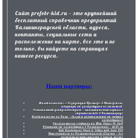
Сайт profobr-kld.ru — это крупнейший
бесплатный справочник предприятий
Калининградской области, адреса,
контакты, социальные сети и
расположение на карте, все это и не
только, вы найдете на страницах
нашего ресурса.
Наши партнеры:
Жилой комплекс » Резиденция Премьер» в Пионерском,
квартиры от застройщика по отличной.
Региональный центр новостроек — аналитический портал о
строительстве в Калининграде
Недвижимость на Бали — виллы и апартаменты от лучших
застройщиков
Русская школа серфинга на Шри Ланке IO Surf
Квартиры от застройщика в Калининграде — dn39.ru
Bali Development Apart & Villas with high ROI
Путеводитель по Калининградской области — все
достопримечательности в одном месте