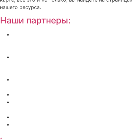
нашего ресурса.
Наши партнеры:
Жилой комплекс » Резиденция Премьер» в
Пионерском, квартиры от застройщика по
отличной.
Региональный центр новостроек —
аналитический портал о строительстве в
Калининграде
Недвижимость на Бали — виллы и апартаменты
от лучших застройщиков
Русская школа серфинга на Шри Ланке IO Surf
Квартиры от застройщика в Калининграде —
dn39.ru
Bali Development Apart & Villas with high ROI
Путеводитель по Калининградской области — все
достопримечательности в одном месте
^