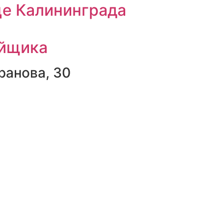
це Калининграда
ойщика
ранова, 30