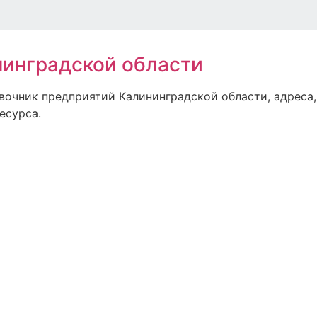
инградской области
авочник предприятий Калининградской области, адреса,
есурса.
ском, квартиры от застройщика по отличной.
 портал о строительстве в Калининграде
т лучших застройщиков
.ru
 достопримечательности в одном месте