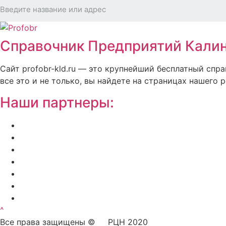
Справочник Предприятий Калин
Сайт profobr-kld.ru — это крупнейший бесплатный спр
все это и не только, вы найдете на страницах нашего р
Наши партнеры:
Жилой комплекс » Резиденция Премьер» в Пионер
Региональный центр новостроек — аналитический
Недвижимость на Бали — виллы и апартаменты о
Русская школа серфинга на Шри Ланке IO Surf
Квартиры от застройщика в Калининграде — dn39
Bali Development Apart & Villas with high ROI
Путеводитель по Калининградской области — все
^
Все права защищены © РЦН 2020