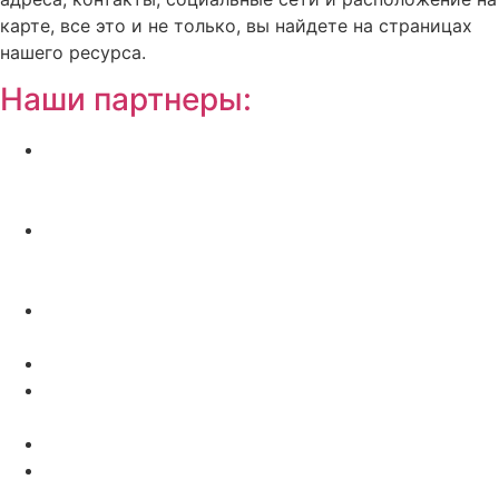
карте, все это и не только, вы найдете на страницах
нашего ресурса.
Наши партнеры:
Жилой комплекс » Резиденция Премьер» в
Пионерском, квартиры от застройщика по
отличной.
Региональный центр новостроек —
аналитический портал о строительстве в
Калининграде
Недвижимость на Бали — виллы и апартаменты
от лучших застройщиков
Русская школа серфинга на Шри Ланке IO Surf
Квартиры от застройщика в Калининграде —
dn39.ru
Bali Development Apart & Villas with high ROI
Путеводитель по Калининградской области — все
достопримечательности в одном месте