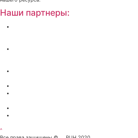
Наши партнеры:
Жилой комплекс » Резиденция Премьер» в
Пионерском, квартиры от застройщика по
отличной.
Региональный центр новостроек —
аналитический портал о строительстве в
Калининграде
Недвижимость на Бали — виллы и апартаменты
от лучших застройщиков
Русская школа серфинга на Шри Ланке IO Surf
Квартиры от застройщика в Калининграде —
dn39.ru
Bali Development Apart & Villas with high ROI
Путеводитель по Калининградской области — все
достопримечательности в одном месте
^
Все права защищены © РЦН 2020