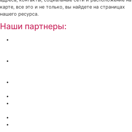
карте, все это и не только, вы найдете на страницах
нашего ресурса.
Наши партнеры:
Жилой комплекс » Резиденция Премьер» в
Пионерском, квартиры от застройщика по
отличной.
Региональный центр новостроек —
аналитический портал о строительстве в
Калининграде
Недвижимость на Бали — виллы и апартаменты
от лучших застройщиков
Русская школа серфинга на Шри Ланке IO Surf
Квартиры от застройщика в Калининграде —
dn39.ru
Bali Development Apart & Villas with high ROI
Путеводитель по Калининградской области — все
достопримечательности в одном месте