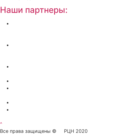
Наши партнеры:
Жилой комплекс » Резиденция Премьер» в
Пионерском, квартиры от застройщика по
отличной.
Региональный центр новостроек —
аналитический портал о строительстве в
Калининграде
Недвижимость на Бали — виллы и апартаменты
от лучших застройщиков
Русская школа серфинга на Шри Ланке IO Surf
Квартиры от застройщика в Калининграде —
dn39.ru
Bali Development Apart & Villas with high ROI
Путеводитель по Калининградской области — все
достопримечательности в одном месте
^
Все права защищены © РЦН 2020