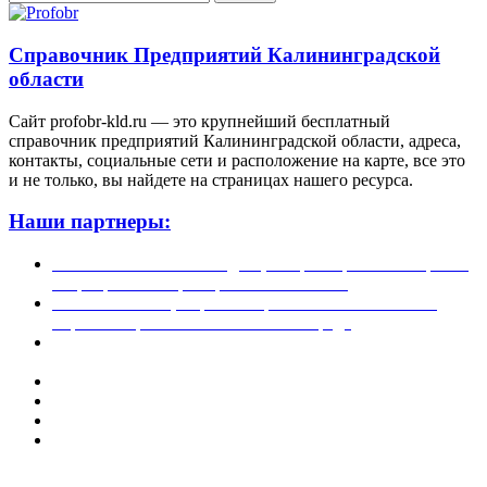
Справочник Предприятий Калининградской
области
Сайт profobr-kld.ru — это крупнейший бесплатный
справочник предприятий Калининградской области, адреса,
контакты, социальные сети и расположение на карте, все это
и не только, вы найдете на страницах нашего ресурса.
Наши партнеры:
Жилой комплекс » Резиденция Премьер» в Пионерском,
квартиры от застройщика по отличной.
Региональный центр новостроек — аналитический
портал о строительстве в Калининграде
Недвижимость на Бали — виллы и апартаменты от
лучших застройщиков
Русская школа серфинга на Шри Ланке IO Surf
Квартиры от застройщика в Калининграде — dn39.ru
Bali Development Apart & Villas with high ROI
Путеводитель по Калининградской области — все
достопримечательности в одном месте