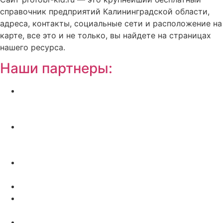
справочник предприятий Калининградской области,
адреса, контакты, социальные сети и расположение на
карте, все это и не только, вы найдете на страницах
нашего ресурса.
Наши партнеры:
Жилой комплекс » Резиденция Премьер» в
Пионерском, квартиры от застройщика по
отличной.
Региональный центр новостроек —
аналитический портал о строительстве в
Калининграде
Недвижимость на Бали — виллы и апартаменты
от лучших застройщиков
Русская школа серфинга на Шри Ланке IO Surf
Квартиры от застройщика в Калининграде —
dn39.ru
Bali Development Apart & Villas with high ROI