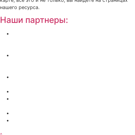
нашего ресурса.
Наши партнеры:
Жилой комплекс » Резиденция Премьер» в
Пионерском, квартиры от застройщика по
отличной.
Региональный центр новостроек —
аналитический портал о строительстве в
Калининграде
Недвижимость на Бали — виллы и апартаменты
от лучших застройщиков
Русская школа серфинга на Шри Ланке IO Surf
Квартиры от застройщика в Калининграде —
dn39.ru
Bali Development Apart & Villas with high ROI
Путеводитель по Калининградской области — все
достопримечательности в одном месте
^