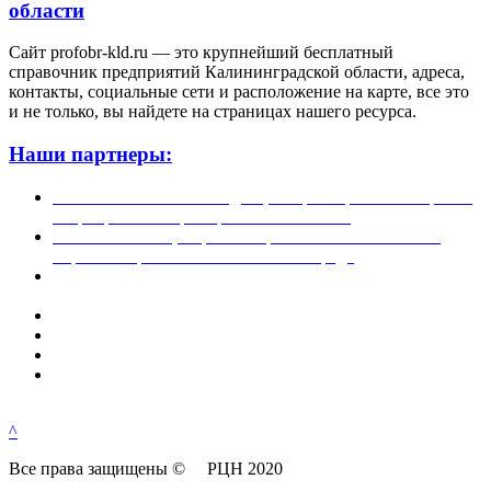
области
Сайт profobr-kld.ru — это крупнейший бесплатный
справочник предприятий Калининградской области, адреса,
контакты, социальные сети и расположение на карте, все это
и не только, вы найдете на страницах нашего ресурса.
Наши партнеры:
Жилой комплекс » Резиденция Премьер» в Пионерском,
квартиры от застройщика по отличной.
Региональный центр новостроек — аналитический
портал о строительстве в Калининграде
Недвижимость на Бали — виллы и апартаменты от
лучших застройщиков
Русская школа серфинга на Шри Ланке IO Surf
Квартиры от застройщика в Калининграде — dn39.ru
Bali Development Apart & Villas with high ROI
Путеводитель по Калининградской области — все
достопримечательности в одном месте
^
Все права защищены © РЦН 2020