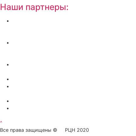
Наши партнеры:
Жилой комплекс » Резиденция Премьер» в
Пионерском, квартиры от застройщика по
отличной.
Региональный центр новостроек —
аналитический портал о строительстве в
Калининграде
Недвижимость на Бали — виллы и апартаменты
от лучших застройщиков
Русская школа серфинга на Шри Ланке IO Surf
Квартиры от застройщика в Калининграде —
dn39.ru
Bali Development Apart & Villas with high ROI
Путеводитель по Калининградской области — все
достопримечательности в одном месте
^
Все права защищены © РЦН 2020