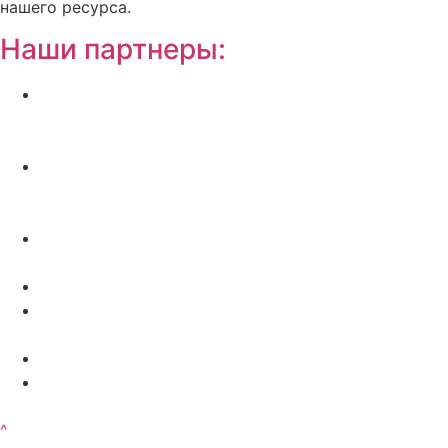
нашего ресурса.
Наши партнеры:
Жилой комплекс » Резиденция Премьер» в
Пионерском, квартиры от застройщика по
отличной.
Региональный центр новостроек —
аналитический портал о строительстве в
Калининграде
Недвижимость на Бали — виллы и апартаменты
от лучших застройщиков
Русская школа серфинга на Шри Ланке IO Surf
Квартиры от застройщика в Калининграде —
dn39.ru
Bali Development Apart & Villas with high ROI
Путеводитель по Калининградской области — все
достопримечательности в одном месте
^