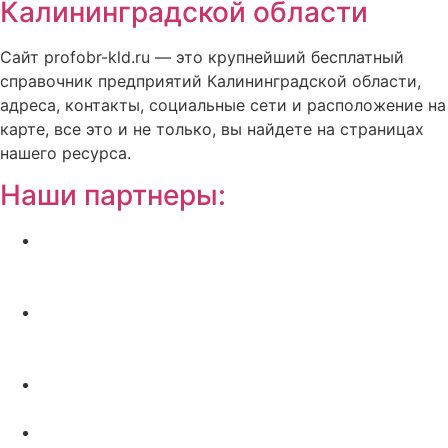
Калининградской области
Сайт profobr-kld.ru — это крупнейший бесплатный
справочник предприятий Калининградской области,
адреса, контакты, социальные сети и расположение на
карте, все это и не только, вы найдете на страницах
нашего ресурса.
Наши партнеры:
Жилой комплекс » Резиденция Премьер» в
Пионерском, квартиры от застройщика по
отличной.
Региональный центр новостроек —
аналитический портал о строительстве в
Калининграде
Недвижимость на Бали — виллы и апартаменты
от лучших застройщиков
Русская школа серфинга на Шри Ланке IO Surf