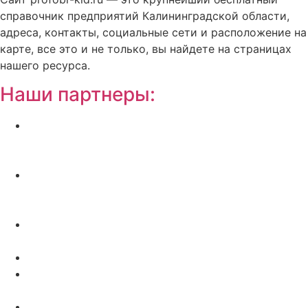
справочник предприятий Калининградской области,
адреса, контакты, социальные сети и расположение на
карте, все это и не только, вы найдете на страницах
нашего ресурса.
Наши партнеры:
Жилой комплекс » Резиденция Премьер» в
Пионерском, квартиры от застройщика по
отличной.
Региональный центр новостроек —
аналитический портал о строительстве в
Калининграде
Недвижимость на Бали — виллы и апартаменты
от лучших застройщиков
Русская школа серфинга на Шри Ланке IO Surf
Квартиры от застройщика в Калининграде —
dn39.ru
Bali Development Apart & Villas with high ROI