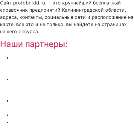
Сайт profobr-kld.ru — это крупнейший бесплатный
справочник предприятий Калининградской области,
адреса, контакты, социальные сети и расположение на
карте, все это и не только, вы найдете на страницах
нашего ресурса.
Наши партнеры:
Жилой комплекс » Резиденция Премьер» в
Пионерском, квартиры от застройщика по
отличной.
Региональный центр новостроек —
аналитический портал о строительстве в
Калининграде
Недвижимость на Бали — виллы и апартаменты
от лучших застройщиков
Русская школа серфинга на Шри Ланке IO Surf
Квартиры от застройщика в Калининграде —
dn39.ru