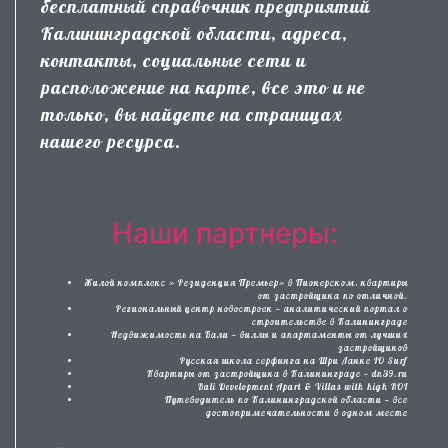
бесплатный справочник предприятий
Калининградской области, адреса,
контакты, социальные сети и
расположение на карте, все это и не
только, вы найдете на страницах
нашего ресурса.
Наши партнеры:
Жилой комплекс » Резиденция Премьер» в Пионерском, квартиры
от застройщика по отличной.
Региональный центр новостроек — аналитический портал о
строительстве в Калининграде
Недвижимость на Бали — виллы и апартаменты от лучших
застройщиков
Русская школа серфинга на Шри Ланке IO Surf
Квартиры от застройщика в Калининграде — dn39.ru
Bali Development Apart & Villas with high ROI
Путеводитель по Калининградской области — все
достопримечательности в одном месте