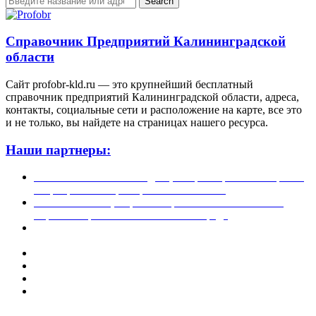
Search
Справочник Предприятий Калининградской
области
Сайт profobr-kld.ru — это крупнейший бесплатный
справочник предприятий Калининградской области, адреса,
контакты, социальные сети и расположение на карте, все это
и не только, вы найдете на страницах нашего ресурса.
Наши партнеры:
Жилой комплекс » Резиденция Премьер» в Пионерском,
квартиры от застройщика по отличной.
Региональный центр новостроек — аналитический
портал о строительстве в Калининграде
Недвижимость на Бали — виллы и апартаменты от
лучших застройщиков
Русская школа серфинга на Шри Ланке IO Surf
Квартиры от застройщика в Калининграде — dn39.ru
Bali Development Apart & Villas with high ROI
Путеводитель по Калининградской области — все
достопримечательности в одном месте