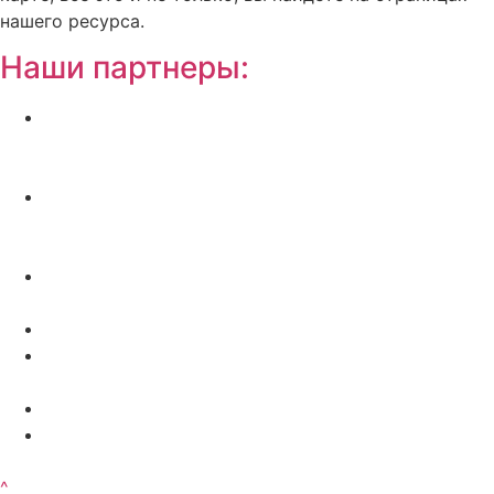
нашего ресурса.
Наши партнеры:
Жилой комплекс » Резиденция Премьер» в
Пионерском, квартиры от застройщика по
отличной.
Региональный центр новостроек —
аналитический портал о строительстве в
Калининграде
Недвижимость на Бали — виллы и апартаменты
от лучших застройщиков
Русская школа серфинга на Шри Ланке IO Surf
Квартиры от застройщика в Калининграде —
dn39.ru
Bali Development Apart & Villas with high ROI
Путеводитель по Калининградской области — все
достопримечательности в одном месте
^