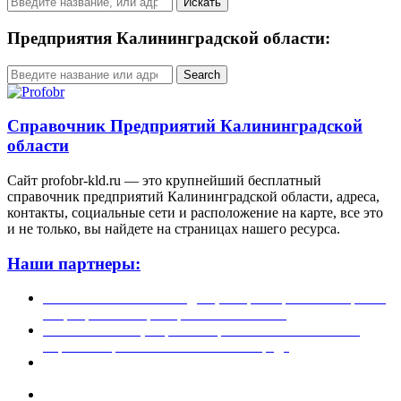
Искать
Предприятия Калининградской области:
Search
Справочник Предприятий Калининградской
области
Сайт profobr-kld.ru — это крупнейший бесплатный
справочник предприятий Калининградской области, адреса,
контакты, социальные сети и расположение на карте, все это
и не только, вы найдете на страницах нашего ресурса.
Наши партнеры:
Жилой комплекс » Резиденция Премьер» в Пионерском,
квартиры от застройщика по отличной.
Региональный центр новостроек — аналитический
портал о строительстве в Калининграде
Недвижимость на Бали — виллы и апартаменты от
лучших застройщиков
Русская школа серфинга на Шри Ланке IO Surf