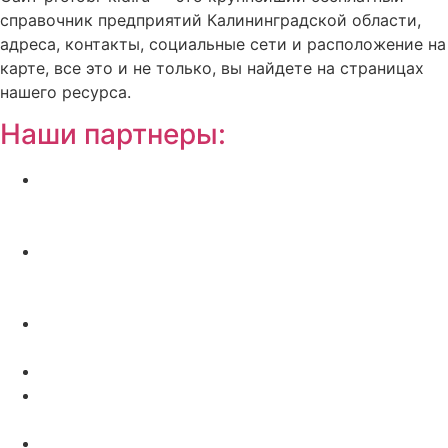
справочник предприятий Калининградской области,
адреса, контакты, социальные сети и расположение на
карте, все это и не только, вы найдете на страницах
нашего ресурса.
Наши партнеры:
Жилой комплекс » Резиденция Премьер» в
Пионерском, квартиры от застройщика по
отличной.
Региональный центр новостроек —
аналитический портал о строительстве в
Калининграде
Недвижимость на Бали — виллы и апартаменты
от лучших застройщиков
Русская школа серфинга на Шри Ланке IO Surf
Квартиры от застройщика в Калининграде —
dn39.ru
Bali Development Apart & Villas with high ROI