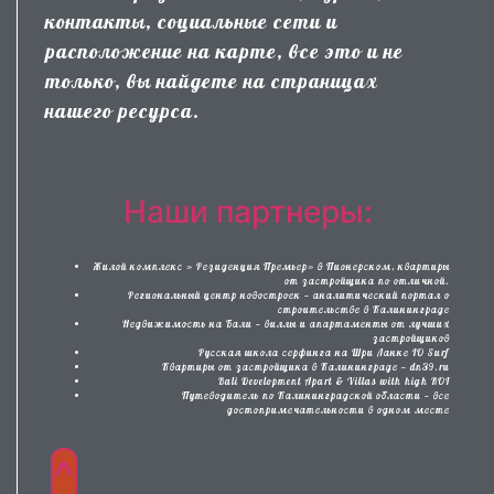
контакты, социальные сети и
расположение на карте, все это и не
только, вы найдете на страницах
нашего ресурса.
Наши партнеры:
Жилой комплекс » Резиденция Премьер» в Пионерском, квартиры
от застройщика по отличной.
Региональный центр новостроек — аналитический портал о
строительстве в Калининграде
Недвижимость на Бали — виллы и апартаменты от лучших
застройщиков
Русская школа серфинга на Шри Ланке IO Surf
Квартиры от застройщика в Калининграде — dn39.ru
Bali Development Apart & Villas with high ROI
Путеводитель по Калининградской области — все
достопримечательности в одном месте
^