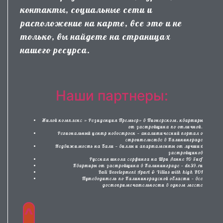
контакты, социальные сети и
расположение на карте, все это и не
только, вы найдете на страницах
нашего ресурса.
Наши партнеры:
Жилой комплекс » Резиденция Премьер» в Пионерском, квартиры
от застройщика по отличной.
Региональный центр новостроек — аналитический портал о
строительстве в Калининграде
Недвижимость на Бали — виллы и апартаменты от лучших
застройщиков
Русская школа серфинга на Шри Ланке IO Surf
Квартиры от застройщика в Калининграде — dn39.ru
Bali Development Apart & Villas with high ROI
Путеводитель по Калининградской области — все
достопримечательности в одном месте
^