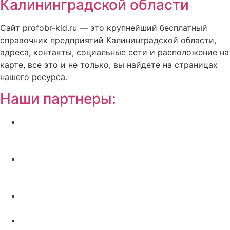
Калининградской области
Сайт profobr-kld.ru — это крупнейший бесплатный
справочник предприятий Калининградской области,
адреса, контакты, социальные сети и расположение на
карте, все это и не только, вы найдете на страницах
нашего ресурса.
Наши партнеры:
Жилой комплекс » Резиденция Премьер» в
Пионерском, квартиры от застройщика по
отличной.
Региональный центр новостроек —
аналитический портал о строительстве в
Калининграде
Недвижимость на Бали — виллы и апартаменты
от лучших застройщиков
Русская школа серфинга на Шри Ланке IO Surf