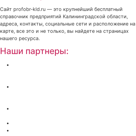
Сайт profobr-kld.ru — это крупнейший бесплатный
справочник предприятий Калининградской области,
адреса, контакты, социальные сети и расположение на
карте, все это и не только, вы найдете на страницах
нашего ресурса.
Наши партнеры:
Жилой комплекс » Резиденция Премьер» в
Пионерском, квартиры от застройщика по
отличной.
Региональный центр новостроек —
аналитический портал о строительстве в
Калининграде
Недвижимость на Бали — виллы и апартаменты
от лучших застройщиков
Русская школа серфинга на Шри Ланке IO Surf
Квартиры от застройщика в Калининграде —