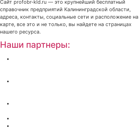
Сайт profobr-kld.ru — это крупнейший бесплатный
справочник предприятий Калининградской области,
адреса, контакты, социальные сети и расположение на
карте, все это и не только, вы найдете на страницах
нашего ресурса.
Наши партнеры:
Жилой комплекс » Резиденция Премьер» в
Пионерском, квартиры от застройщика по
отличной.
Региональный центр новостроек —
аналитический портал о строительстве в
Калининграде
Недвижимость на Бали — виллы и апартаменты
от лучших застройщиков
Русская школа серфинга на Шри Ланке IO Surf
Квартиры от застройщика в Калининграде —
dn39.ru