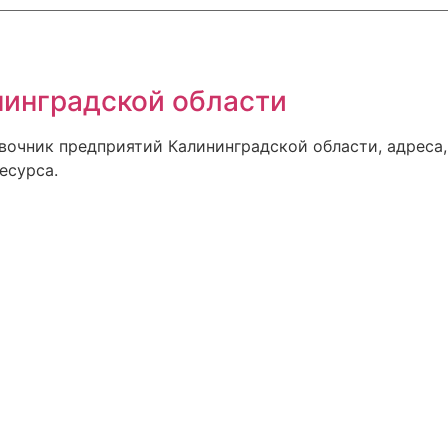
инградской области
авочник предприятий Калининградской области, адреса,
есурса.
ском, квартиры от застройщика по отличной.
 портал о строительстве в Калининграде
т лучших застройщиков
.ru
 достопримечательности в одном месте