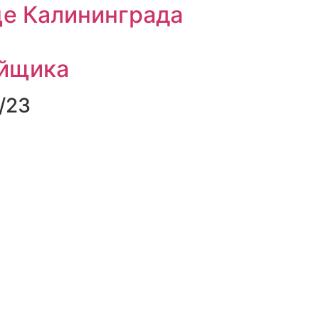
це Калининграда
ойщика
/23