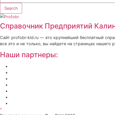
Search
Справочник Предприятий Калин
Сайт profobr-kld.ru — это крупнейший бесплатный спр
все это и не только, вы найдете на страницах нашего р
Наши партнеры:
Жилой комплекс » Резиденция Премьер» в Пионер
Региональный центр новостроек — аналитический
Недвижимость на Бали — виллы и апартаменты о
Русская школа серфинга на Шри Ланке IO Surf
Квартиры от застройщика в Калининграде — dn39
Bali Development Apart & Villas with high ROI
Путеводитель по Калининградской области — все
^