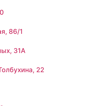
20
я, 86/1
лых, 31А
Толбухина, 22