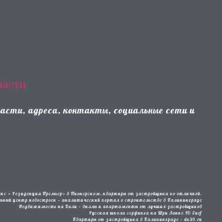
ласти
ласти, адреса, контакты, социальные сети и
кс » Резиденция Премьер» в Пионерском, квартиры от застройщика по отличной.
льный центр новостроек — аналитический портал о строительстве в Калининграде
Недвижимость на Бали — виллы и апартаменты от лучших застройщиков
Русская школа серфинга на Шри Ланке IO Surf
Квартиры от застройщика в Калининграде — dn39.ru