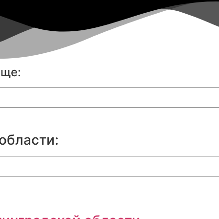
еще:
области: